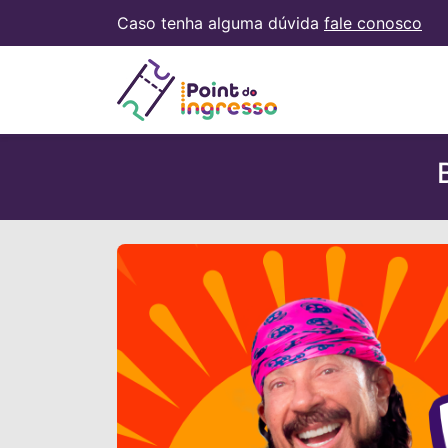
Caso tenha alguma dúvida
fale conosco